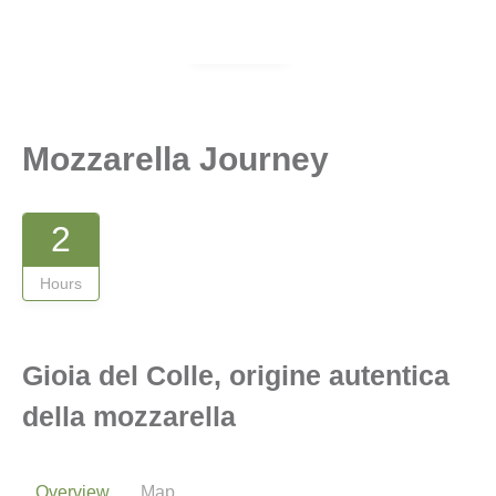
Gallery
Mozzarella Journey
2
Hours
Gioia del Colle, origine autentica
della mozzarella
Overview
Map